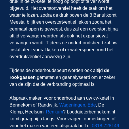
druk in de cv-ketel te hoog oploopt of te ver wordt
bijgevuld. Het overstortventiel heeft de taak om het
water te lozen, zodra de druk boven de 3 Bar uitkomt.
Meestal blijft een overstortventiel lekken zodra het
eenmaal open is geweest, dus zal een overstort bijna
altijd vervangen worden als ook het expansievat
vervangen wordt. Tijdens de onderhoudsbeurt zal uw
installateur vooral kijken of er watersporen rond het
overdrukventiel aanwezig zijn.
Tijdens de onderhoudsbeurt worden ook altijd
de
rookgassen
gemeten en geanalyseerd om er zeker
van de zijn dat de verbranding optimaal is.
Afspraak maken voor onderhoud aan uw cv-ketel in
Bennekom
of Randwijk,
Wageningen
,
Ede
, De
Klomp, Heelsum,
Renkum
? Loodgieterbennekom.nl
komt graag bij u langs! Voor vragen, opmerkingen of
voor het maken van een afspraak belt u:
0318-728149