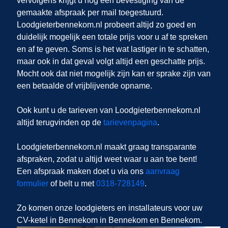
vervolgens krijgt u nog een bevestiging van de
gemaakte afspraak per mail toegestuurd.
Loodgieterbennekom.nl probeert altijd zo goed en
duidelijk mogelijk een totale prijs voor u af te spreken
en af te geven. Soms is het wat lastiger in te schatten,
maar ook in dat geval volgt altijd een geschatte prijs.
Mocht ook dat niet mogelijk zijn kan er sprake zijn van
een betaalde of vrijblijvende opname.
Ook kunt u de tarieven van Loodgieterbennekom.nl
altijd terugvinden op de
tarievenpagina
.
Loodgieterbennekom.nl
maakt graag transparante
afspraken, zodat u altijd weet waar u aan toe bent!
Een afspraak maken doet u via ons
aanvraag
formulier
of belt u met
0318-728149
.
Zo komen onze loodgieters en installateurs voor uw
CV-ketel in Bennekom in Bennekom en Bennekom.