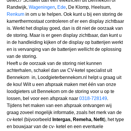
defect? Schakel dan een elektricien uit Bennekom
of
Randwijk,
Wageningen
,
Ede
, De Klomp, Heelsum,
Renkum
in om u te helpen. Ook kunt u bij een storing de
kamerthermostaat controleren of er een display zichtbaar
is. Werkt het display goed, dan is dit niet de oorzaak van
de storing. Maar is er geen display zichtbaar, dan kunt u
in de handleiding kijken of de display op batterijen werkt
en is vervanging van de batterijen wellicht de oplossing
van de storing.
Heeft u de oorzaak van de storing niet kunnen
achterhalen, schakel dan uw CV-ketel specialist uit
Bennekom in, Loodgieterbennekom.nl helpt u graag uit
de kou! Wilt u een afspraak maken met één van onze
loodgieters uit Bennekom om de storing voor u op te
lossen, bel voor een afspraak naar
0318-728149
.
Tijdens het maken van een afspraak ontvangen wij
graag zoveel mogelijk informatie, zoals het merk van de
cv-ketel (bijvoorbeeld
Intergas, Remeha, Nefit
), het type
en bouwjaar van de cv- ketel en een eventuele