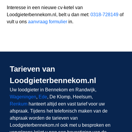
Interesse in een nieuwe cv-ketel van
Loodgieterbennekom.nl, belt u dan met:
0318-728149
of
vult u ons
aanvraag formulier
in.
Tarieven van
Loodgieterbennekom.nl
Uw loodgieter in Bennekom
en Randwijk,
Wageningen
,
Ede
, De Klomp, Heelsum,
Renkum
hanteert altijd een vast tarief voor uw
afspraak. Tijdens het telefonisch maken van de
afspraak worden de tarieven van
Loodgieterbennekom.nl ook met u besproken en